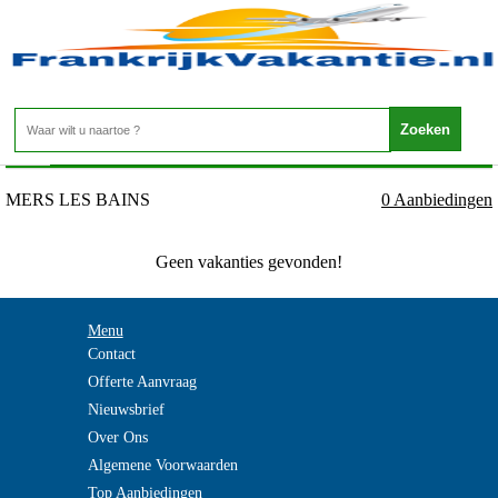
Frankrijk - PICARDIE - MERS LES BAINS
Home
>
MERS LES BAINS
0 Aanbiedingen
Geen vakanties gevonden!
Menu
Contact
Offerte Aanvraag
Nieuwsbrief
Over Ons
Algemene Voorwaarden
Top Aanbiedingen