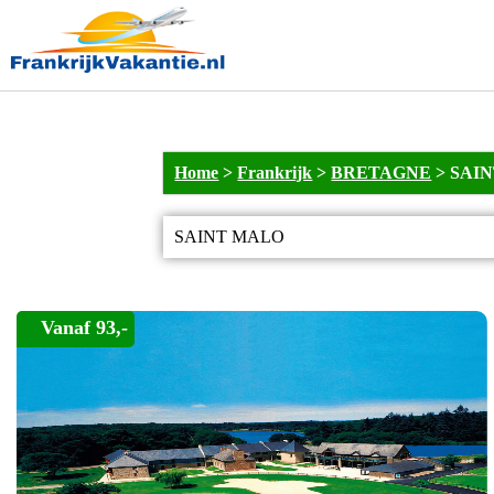
Home
>
Frankrijk
>
BRETAGNE
>
SAI
SAINT MALO
Vanaf 93,-