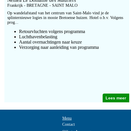
Nemea Le Domaine des Mauriers
Frankrijk - BRETAGNE - SAINT MALO
Op wandelafstand van het centrum van Saint-Malo vind je de
splinternieuwe logies in mooie Bretoense huizen. Hotel o.b.v. Volgens
prog...
Retourvluchten volgens programma
Luchthavenbelasting
Aantal overnachtingen naar keuze
Verzorging naar aanleiding van programma
Lees meer
Menu
Contact