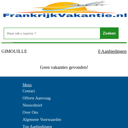
Frankrijk - BOURGOGNE - GIMOUILLE
Home
>
GIMOUILLE
0 Aanbiedingen
Geen vakanties gevonden!
Menu
Contact
Offerte Aanvraag
Nieuwsbrief
Over Ons
Algemene Voorwaarden
Top Aanbiedingen