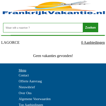
Frankrijk - ARDECHE - LAGORCE
Home
>
LAGORCE
0 Aanbiedingen
Geen vakanties gevonden!
Menu
Contact
Offerte Aanvraag
Nieuwsbrief
Over Ons
Algemene Voorwaarden
Top Aanbiedingen