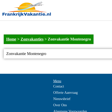
Home
>
Zonvakanties
>
Zonvakantie Montenegro
Zonvakantie Montenegro
Menu
Contact
Offerte Aanvraag
Nieuwsbrief
Over Ons
Algemene Voorwaarden