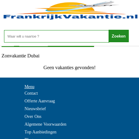
Zonvakantie Dubai
Home
>
Zonvakanties
>
Zonvakantie Dubai
Zonvakantie Dubai
Geen vakanties gevonden!
Menu
Contact
Offerte Aanvraag
Nieuwsbrief
Over Ons
Algemene Voorwaarden
Top Aanbiedingen